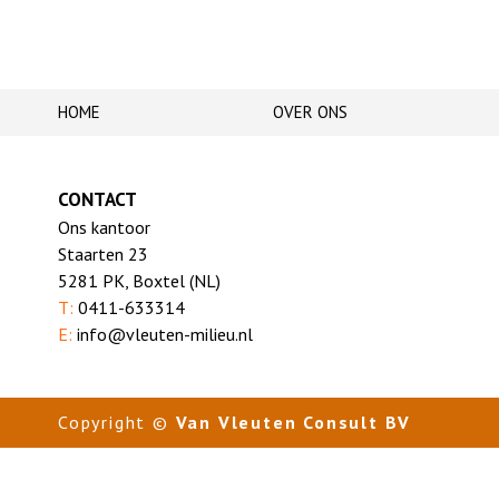
HOME
OVER ONS
CONTACT
Ons kantoor
Staarten 23
5281 PK, Boxtel (NL)
T:
0411-633314
E:
info@vleuten-milieu.nl
Copyright ©
Van Vleuten Consult BV