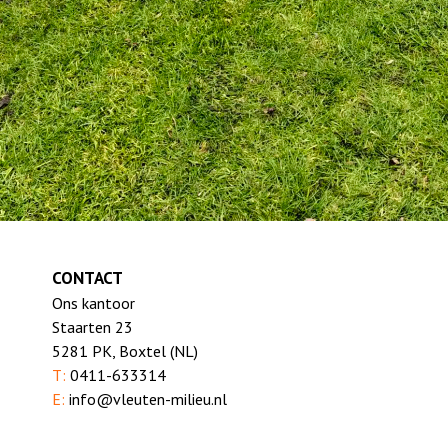
CONTACT
Ons kantoor
Staarten 23
5281 PK, Boxtel (NL)
T:
0411-633314
E:
info@vleuten-milieu.nl