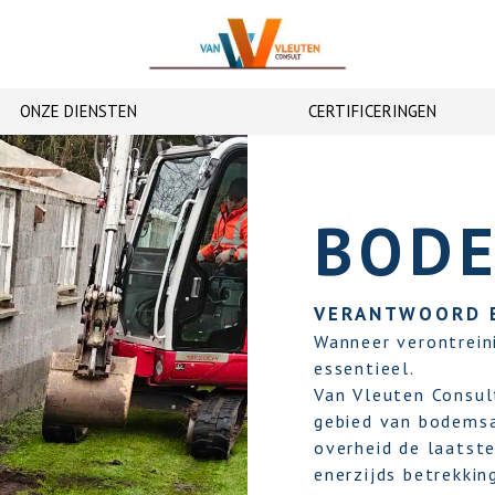
ONZE DIENSTEN
CERTIFICERINGEN
BOD
VERANTWOORD E
Wanneer verontreini
essentieel.
Van Vleuten Consult
gebied van bodemsan
overheid de laatste
enerzijds betrekkin