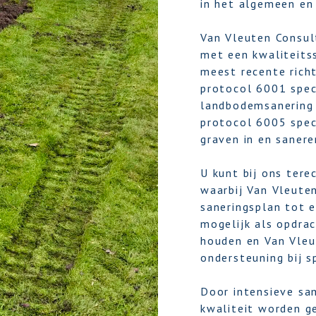
in het algemeen en 
Van Vleuten Consult
met een kwaliteits
meest recente rich
protocol 6001 speci
landbodemsanering
protocol 6005 spec
graven in en saner
U kunt bij ons ter
waarbij Van Vleuten
saneringsplan tot e
mogelijk als opdrac
houden en Van Vleut
ondersteuning bij s
Door intensieve s
kwaliteit worden ge